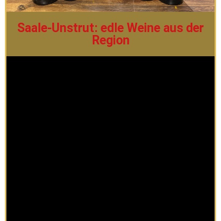
Saale-Unstrut: edle Weine aus der
Region