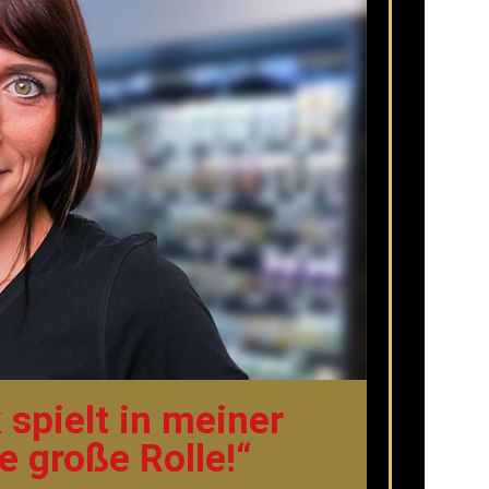
 spielt in meiner
e große Rolle!“