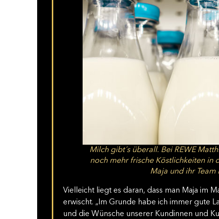
Milch gibt´s überall. Bei REWE Matthi
noch mehr frische Köstlichkeiten in
Maja und ihr Team b
Vielleicht liegt es daran, dass man Maja im 
erwischt. „Im Grunde habe ich immer gute La
und die Wünsche unserer Kundinnen und Kund