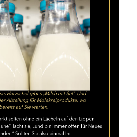
as Härzschel gibt´s „Milch mit Stil“. Und
 der Abteilung für Molekreiprodukte, wo
ereits auf Sie warten.
Markt selten ohne ein Lächeln auf den Lippen
une“, lacht sie, „und bin immer offen für Neues
en.“ Sollten Sie also einmal Ihr