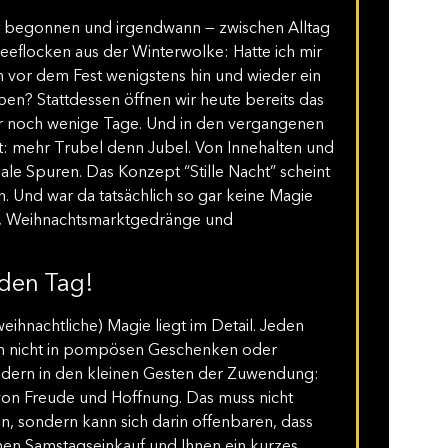
gst begonnen und irgendwann — zwischen Alltag
eeflocken aus der Winterwolke: Hatte ich mir
 vor dem Fest wenigstens hin und wieder ein
en? Stattdessen öffnen wir heute bereits das
ur noch wenige Tage. Und in den vergangenen
t: mehr Trubel denn Jubel. Von Innehalten und
ale Spuren. Das Konzept “Stille Nacht” scheint
n. Und war da tatsächlich so gar keine Magie
, Weihnachtsmarktgedränge und
eden Tag!
ihnachtliche) Magie liegt im Detail. Jeden
en nicht in pompösen Geschenken oder
ndern in den kleinen Gesten der Zuwendung:
 von Freude und Hoffnung. Das muss nicht
n, sondern kann sich darin offenbaren, dass
chen Samstagseinkauf und Ihnen ein kurzes