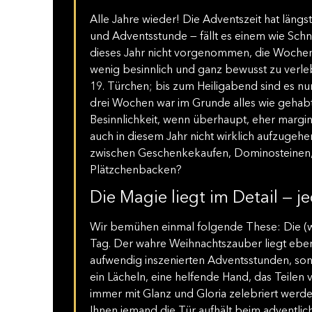
Alle Jahre wieder! Die Adventszeit hat län
und Adventsstunde — fällt es einem wie Schn
dieses Jahr nicht vorgenommen, die Wochen
wenig besinnlich und ganz bewusst zu verleb
19. Türchen; bis zum Heiligabend sind es n
drei Wochen war im Grunde alles wie gehab
Besinnlichkeit, wenn überhaupt, eher margin
auch in diesem Jahr nicht wirklich aufzugehe
zwischen Geschenkekaufen, Dominosteinen
Plätzchenbacken?
Die Magie liegt im Detail — j
Wir bemühen einmal folgende These: Die (we
Tag. Der wahre Weihnachtszauber liegt eb
aufwendig inszenierten Adventsstunden, so
ein Lächeln, eine helfende Hand, das Teilen
immer mit Glanz und Gloria zelebriert werde
Ihnen jemand die Tür aufhält beim adventli