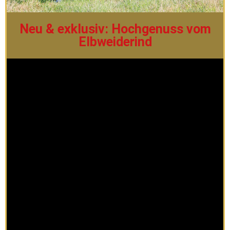
Neu & exklusiv: Hochgenuss vom
Elbweiderind