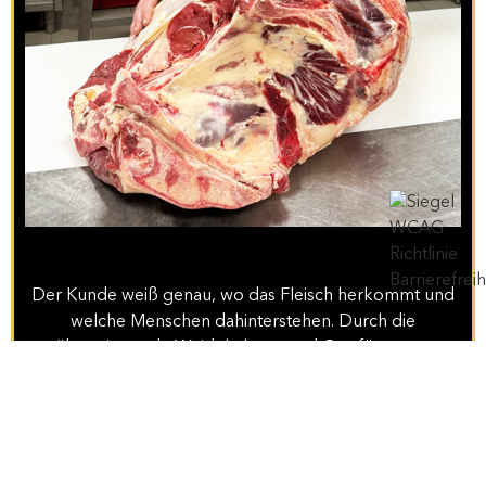
Der Kunde weiß genau, wo das Fleisch herkommt und
welche Menschen dahinterstehen. Durch die
überwiegende Weidehaltung und Grasfütterung
stammt das Fleisch von gesunden Tieren, die im
Normalfall keine Medikamente benötigen. Die
langsame Aufzucht sorgt für eine gute Struktur, eine
feine Faserung und ein ausgewogenes Fettsäuremuster.
Das Fleisch ist aromatisch, saftig und hat einen klaren,