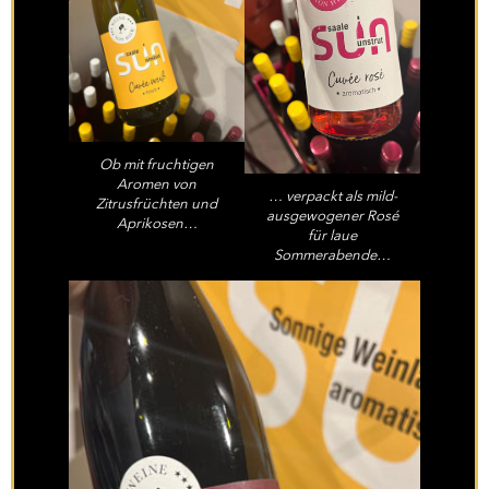
Ob mit fruchtigen
Aromen von
… verpackt als mild-
Zitrusfrüchten und
ausgewogener Rosé
Aprikosen…
für laue
Sommerabende…