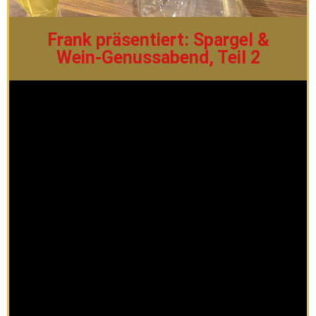
Frank präsentiert: Spargel &
Wein-Genussabend, Teil 2