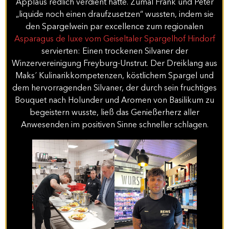
Applaus redlich verdient hatte. Zumal Frank und Peter
„liquide noch einen draufzusetzen“ wussten, indem sie
den Spargelwein par excellence zum regionalen
Asparagus de luxe vom Geiseltaler Spargelhof Hindorf
servierten: Einen trockenen Silvaner der
Winzervereinigung Freyburg-Unstrut. Der Dreiklang aus
Maks´ Kulinarikkompetenzen, köstlichem Spargel und
dem hervorragenden Silvaner, der durch sein fruchtiges
Bouquet nach Holunder und Aromen von Basilikum zu
begeistern wusste, ließ das Genießerherz aller
Anwesenden im positiven Sinne schneller schlagen.