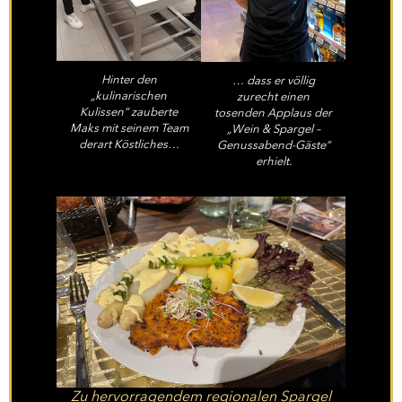
Hinter den
… dass er völlig
„kulinarischen
zurecht einen
Kulissen“ zauberte
tosenden Applaus der
Maks mit seinem Team
„Wein & Spargel –
derart Köstliches…
Genussabend-Gäste“
erhielt.
Zu hervorragendem regionalen Spargel