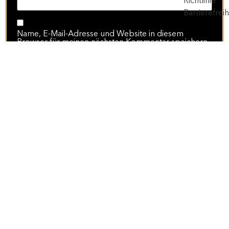
Name, E-Mail-Adresse und Website in diesem
Browser für meinen nächsten Kommentar speichern.
Blog Archiv
zur Startseite
[handzettel_intern]
AKTUELLE ANGEBOTE
KATEGORIEN