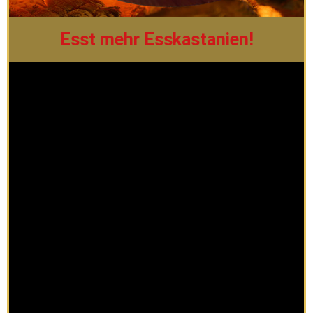
Esst mehr Esskastanien!