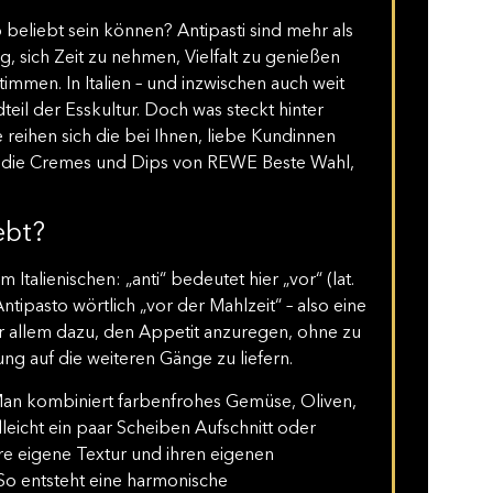
beliebt sein können? Antipasti sind mehr als
g, sich Zeit zu nehmen, Vielfalt zu genießen
men. In Italien – und inzwischen auch weit
dteil der Esskultur. Doch was steckt hinter
e reihen sich die bei Ihnen, liebe Kundinnen
ll die Cremes und Dips von REWE Beste Wahl,
ebt?
Italienischen: „anti“ bedeutet hier „vor“ (lat.
Antipasto wörtlich „vor der Mahlzeit“ – also eine
or allem dazu, den Appetit anzuregen, ohne zu
ng auf die weiteren Gänge zu liefern.
t: Man kombiniert farbenfrohes Gemüse, Oliven,
lleicht ein paar Scheiben Aufschnitt oder
e eigene Textur und ihren eigenen
 So entsteht eine harmonische