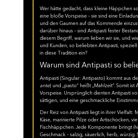
Wer hätte gedacht, dass kleine Häppchen so 
eine bloße Vorspeise – sie sind eine Einladun
und den Gaumen auf das Kommende einzustim
darüber hinaus – sind Antipasti fester Bestan
diesem Begriff, warum lieben wir sie, und wi
und Kunden, so beliebten Antipasti, spezie
in diese Tradition ein?
Warum sind Antipasti so beli
Antipasti (Singular: Antipasto) kommt aus dem 
ante
) und „pasto“ heißt „Mahlzeit“. Somit ist 
Vorspeise. Ursprünglich dienten Antipasti v
sättigen, und eine geschmackliche Einstimmu
Der Reiz von Antipasti liegt in ihrer Vielfal
Käse, marinierte Pilze oder Artischocken, vie
Fischhäppchen. Jede Komponente bringt ihr
Geschmack – salzig, säuerlich, herb, würzig.