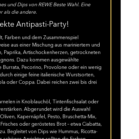
mes und Dips von REWE Beste Wahl. Eine
r als die andere.
fekte Antipasti-Party!
lfalt, Farben und dem Zusammenspiel
weise aus einer Mischung aus mariniertem und
, Paprika, Artischockenherzen, getrockneten
pignons. Dazu kommen ausgewählte
e Burrata, Pecorino, Provolone oder ein wenig
durch einige feine italienische Wurstsorten,
ola oder Coppa. Dabei reichen zwei bis drei
nelen in Knoblauchöl, Tintenfischsalat oder
 verstärken. Abgerundet wird die Auswahl
Oliven, Kapernäpfel, Pesto, Bruschetta-Mix,
Frisches oder geröstetes Brot – etwa Ciabatta,
azu. Begleitet von Dips wie Hummus, Ricotta-