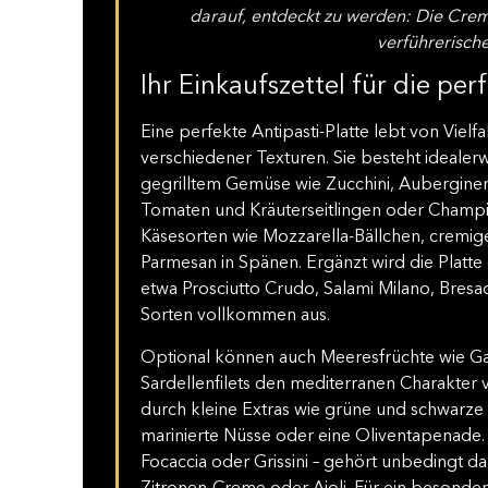
darauf, entdeckt zu werden: Die Cre
verführerische
Ihr Einkaufszettel für die per
Eine perfekte Antipasti-Platte lebt von Vie
verschiedener Texturen. Sie besteht idealer
gegrilltem Gemüse wie Zucchini, Auberginen
Tomaten und Kräuterseitlingen oder Cham
Käsesorten wie Mozzarella-Bällchen, cremig
Parmesan in Spänen. Ergänzt wird die Platte 
etwa Prosciutto Crudo, Salami Milano, Bresa
Sorten vollkommen aus.
Optional können auch Meeresfrüchte wie Gar
Sardellenfilets den mediterranen Charakter
durch kleine Extras wie grüne und schwarze 
marinierte Nüsse oder eine Oliventapenade. 
Focaccia oder Grissini – gehört unbedingt d