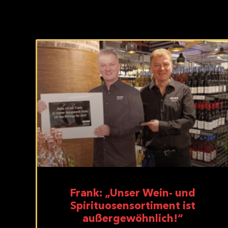
Frank: „Unser Wein- und
Spirituosensortiment ist
außergewöhnlich!“