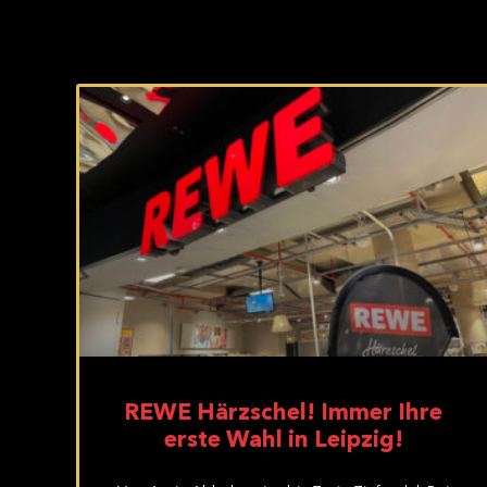
REWE Härzschel! Immer Ihre
erste Wahl in Leipzig!