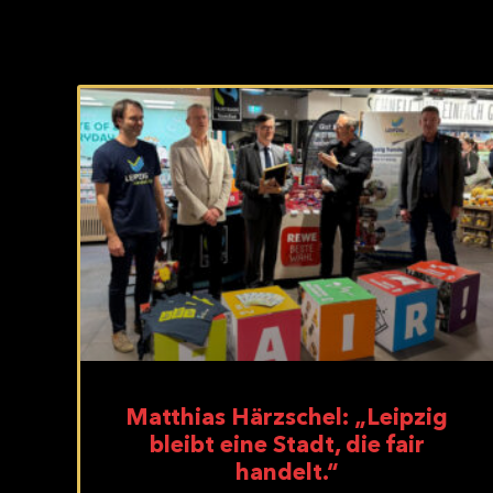
Matthias Härzschel: „Leipzig
bleibt eine Stadt, die fair
handelt.“